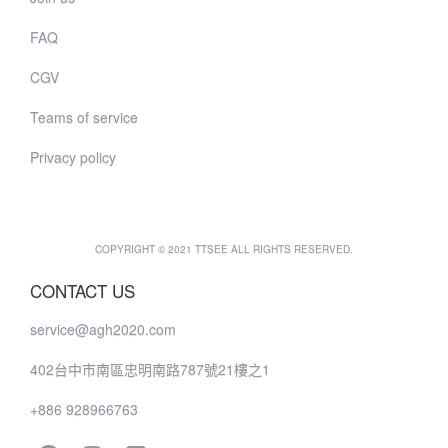
FAQ
CGV
Teams of service
Privacy policy
COPYRIGHT © 2021 TTSEE ALL RIGHTS RESERVED.
CONTACT US
service@agh2020.com
402台中市南區忠明南路787號21樓之1
+886 928966763