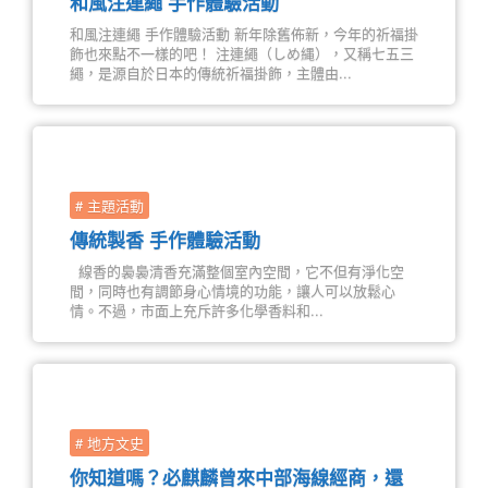
和風注連繩 手作體驗活動
和風注連繩 手作體驗活動 新年除舊佈新，今年的祈福掛
飾也來點不一樣的吧！ 注連繩（しめ縄），又稱七五三
繩，是源自於日本的傳統祈福掛飾，主體由...
# 主題活動
傳統製香 手作體驗活動
線香的裊裊清香充滿整個室內空間，它不但有淨化空
間，同時也有調節身心情境的功能，讓人可以放鬆心
情。不過，市面上充斥許多化學香料和...
# 地方文史
你知道嗎？必麒麟曾來中部海線經商，還