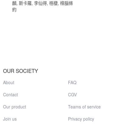
麟
,
斯卡羅
,
李仙得
,
梧棲
,
樟腦條
約
OUR SOCIETY
About
FAQ
Contact
CGV
Our product
Teams of service
Join us
Privacy policy